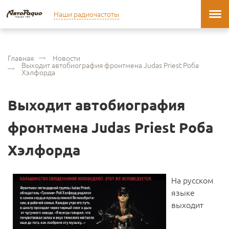
Наши радиочастоты
Главная
Новости
Выходит автобиография фронтмена Judas Priest Роба
Хэлфорда
Выходит автобиография
фронтмена Judas Priest Роба
Хэлфорда
На русском
языке
выходит