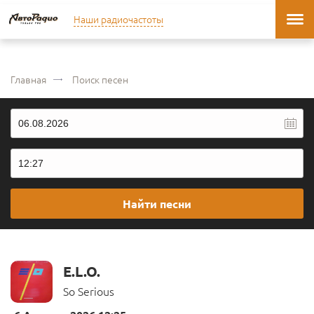
Наши радиочастоты
Главная
Поиск песен
Найти песни
E.L.O.
So Serious