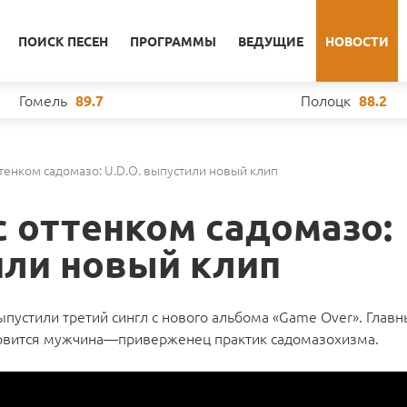
ПОИСК ПЕСЕН
ПРОГРАММЫ
ВЕДУЩИЕ
НОВОСТИ
Гомель
Полоцк
89.7
88.2
тенком садомазо: U.D.O. выпустили новый клип
с оттенком садомазо:
или новый клип
пустили третий сингл с нового альбома «Game Over». Глав
новится мужчина—приверженец практик садомазохизма.