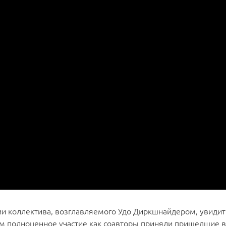
ии коллектива, возглавляемого Удо Диркшнайдером, увидит
ом полноценное участие как соавторы приняли пришедшие в