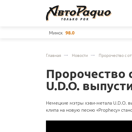
Минск
98.0
Главная
Новости
Пророчество с от
Пророчество 
U.D.O. выпуст
Немецкие мэтры хэви-метала U.D.O. вы
клипа на новую песню «Prophecy» ста