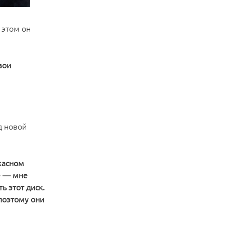
 этом он
вои
д новой
жасном
е — мне
ь этот диск.
поэтому они