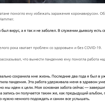
Сатане помогло ему избежать заражения коронавирусом. Об
 Hammer.
был вирус, а я так и не заболел. В служении дьяволу есть с
елого рока хватает проблем со здоровьем и без COVID-19.
рассказывал, что вынести пандемию ему помогла работа на
вально сохранила мне жизнь. Последние два года я был в у
тупила пандемия. Эта работа удерживала меня в здравом ум
о мы идем к цели. Моя основная забота сейчас — завершит
а запись он получается таким же, как предыдущий альбом, 
то нужно немного подождать и самим все услышать.