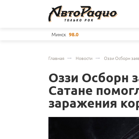
Минск
98.0
Главная
Новости
Оззи Осборн зая
Оззи Осборн з
Сатане помог
заражения ко