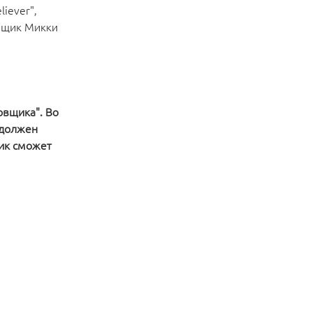
iever",
анщик Микки
овщика". Во
 должен
щик сможет