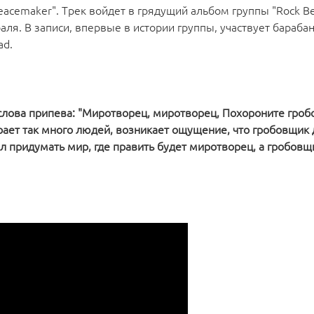
acemaker". Трек войдет в грядущий альбом группы "Rock Bel
ля. В записи, впервые в истории группы, участвует бараб
ad.
 слова припева: "Миротворец, миротворец, Похороните гроб
ирает так много людей, возникает ощущение, что гробовщик
л придумать мир, где править будет миротворец, а гробов