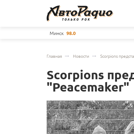
Минск
98.0
Главная
Новости
Scorpions предст
Scorpions пр
"Peacemaker"