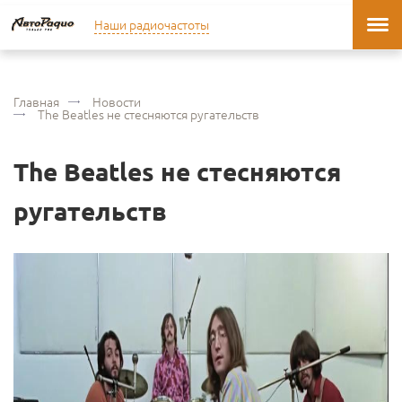
Наши радиочастоты
Главная
Новости
The Beatles не стесняются ругательств
The Beatles не стесняются
ругательств