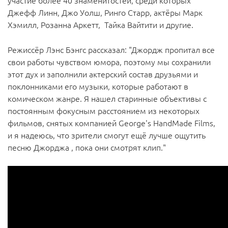
участие более 40 знаменитостей, среди которых
Джефф Линн, Джо Уолш, Ринго Старр, актёры Марк
Хэмилл, Розанна Аркетт, Тайка Вайтити и другие.
Режиссёр Лэнс Бэнгс рассказал: "Джордж пропитал все
свои работы чувством юмора, поэтому мы сохранили
этот дух и заполнили актерский состав друзьями и
поклонниками его музыки, которые работают в
комическом жанре. Я нашел старинные объективы с
постоянным фокусным расстоянием из некоторых
фильмов, снятых компанией George's HandMade Films,
и я надеюсь, что зрители смогут ещё лучше ощутить
песню Джорджа , пока они смотрят клип."