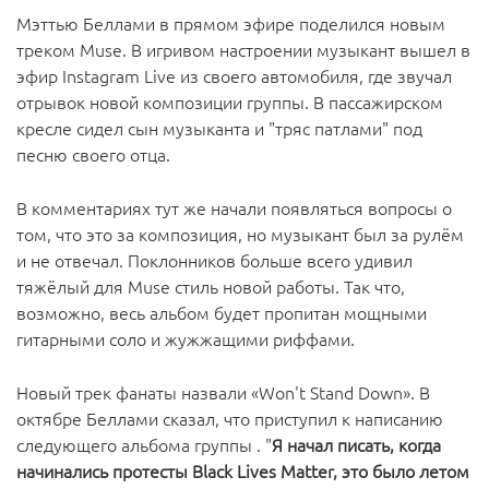
Мэттью Беллами в прямом эфире поделился новым
треком Muse. В игривом настроении музыкант вышел в
эфир Instagram Live из своего автомобиля, где звучал
отрывок новой композиции группы. В пассажирском
кресле сидел сын музыканта и "тряс патлами" под
песню своего отца.
В комментариях тут же начали появляться вопросы о
том, что это за композиция, но музыкант был за рулём
и не отвечал. Поклонников больше всего удивил
тяжёлый для Muse стиль новой работы. Так что,
возможно, весь альбом будет пропитан мощными
гитарными соло и жужжащими риффами.
Новый трек фанаты назвали «Won't Stand Down». В
октябре Беллами сказал, что приступил к написанию
следующего альбома группы . "
Я начал писать, когда
начинались протесты Black Lives Matter, это было летом