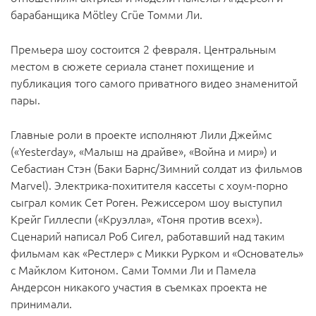
барабанщика Mötley Crüe Томми Ли.
Премьера шоу состоится 2 февраля. Центральным
местом в сюжете сериала станет похищение и
публикация того самого приватного видео знаменитой
пары.
Главные роли в проекте исполняют Лили Джеймс
(«Yesterday», «Малыш на драйве», «Война и мир») и
Себастиан Стэн (Баки Барнс/Зимний солдат из фильмов
Marvel). Электрика-похитителя кассеты с хоум-порно
сыграл комик Сет Роген. Режиссером шоу выступил
Крейг Гиллеспи («Круэлла», «Тоня против всех»).
Сценарий написал Роб Сигел, работавший над таким
фильмам как «Рестлер» с Микки Рурком и «Основатель»
с Майклом Китоном. Сами Томми Ли и Памела
Андерсон никакого участия в съемках проекта не
принимали.