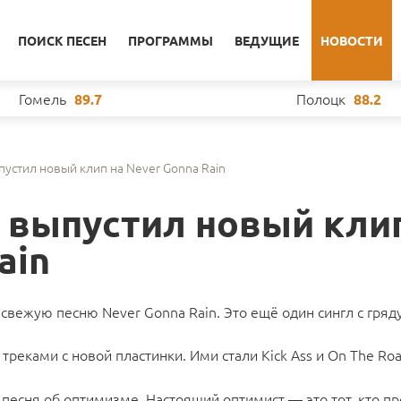
ПОИСК ПЕСЕН
ПРОГРАММЫ
ВЕДУЩИЕ
НОВОСТИ
Гомель
Полоцк
89.7
88.2
устил новый клип на Never Gonna Rain
 выпустил новый кли
ain
свежую песню Never Gonna Rain. Это ещё один сингл с гряд
треками с новой пластинки. Ими стали Kick Ass и On The Roa
- песня об оптимизме. Настоящий оптимист — это тот, кто п