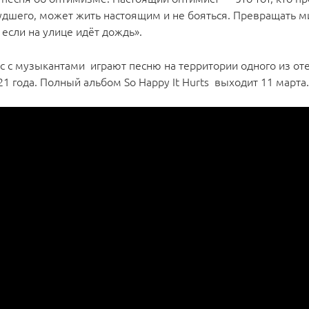
удшего, может жить настоящим и не бояться. Превращать м
 если на улице идёт дождь».
с с музыкантами играют песню на территории одного из оте
1 года. Полный альбом So Happy It Hurts выходит 11 марта.