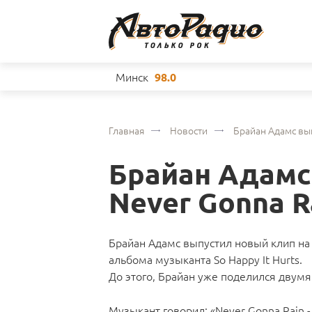
Минск
98.0
Главная
Новости
Брайан Адамс вып
Брайан Адамс
Never Gonna R
Брайан Адамс выпустил новый клип на 
альбома музыканта So Happy It Hurts.
До этого, Брайан уже поделился двумя 
Музыкант говорил: «Never Gonna Rain 