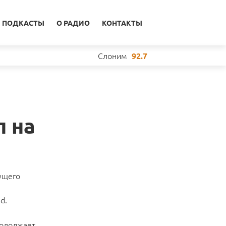
ПОДКАСТЫ
О РАДИО
КОНТАКТЫ
Слоним
92.7
п на
ущего
d.
родолжает