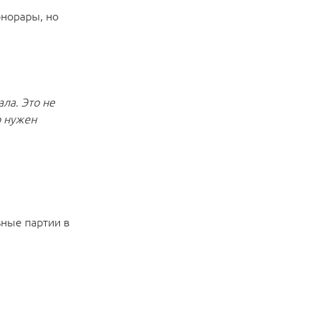
онорары, но
ала. Это не
o нужен
ные партии в