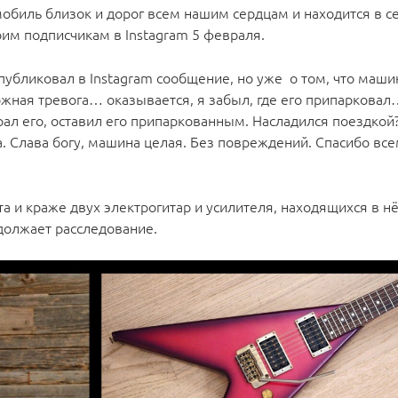
томобиль близок и дорог всем нашим сердцам и находится в 
оим подписчикам в Instagram 5 февраля.
публиковал в Instagram сообщение, но уже о том, что маши
ожная тревога… оказывается, я забыл, где его припаркова
рал его, оставил его припаркованным. Насладился поездкой?
 Слава богу, машина целая. Без повреждений. Спасибо всем
а и краже двух электрогитар и усилителя, находящихся в нё
должает расследование.