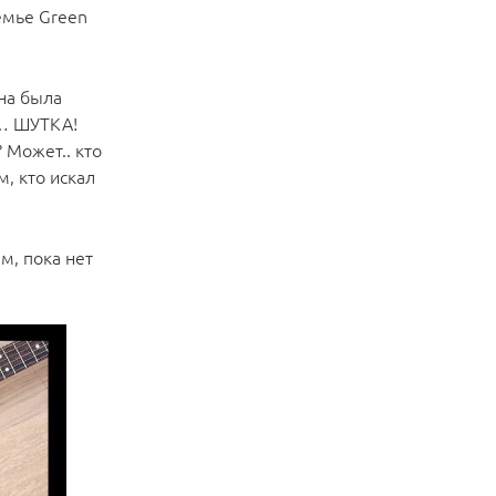
семье Green
на была
л… ШУТКА!
 Может.. кто
, кто искал
м, пока нет