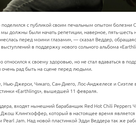
 поделился с публикой своим печальным опытом болезни Co
 мы должны были начать репетиции, наверное, пять-шесть 
онеслась перед моими глазами», — сказал Веддер, обращаяс
 выступлений в поддержку нового сольного альбома «Earthl
о относился к своему здоровью, но не стал вдаваться в под
й очень рад быть на сцене перед людьми.
, Нью-Джерси, Чикаго, Сан-Диего, Лос-Анджелесе и Сиэтле
стинки «Earthlings», вышедшей 11 февраля.
дера, входят нынешний барабанщик Red Hot Chili Peppers Ч
rs Джош Клингхоффер, который в настоящее время является
Pearl Jam. Над новой пластинкой Эдди Веддера так же раб