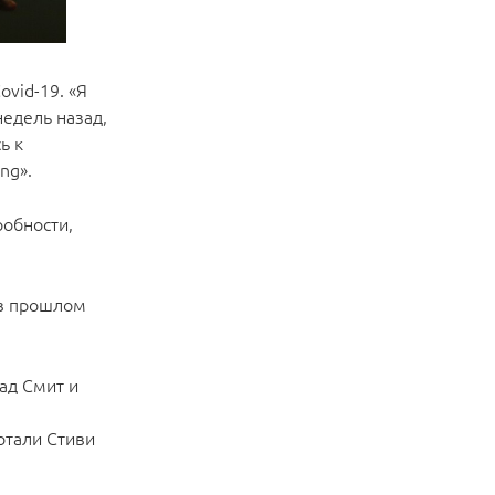
vid-19. «Я
недель назад,
ь к
ing».
робности,
 в прошлом
ад Смит и
отали Стиви