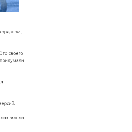
жорданом,
«Это своего
ы придумали
ал
версий.
а
релиз вошли