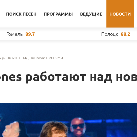
ПОИСК ПЕСЕН
ПРОГРАММЫ
ВЕДУЩИЕ
НОВОСТИ
Гомель
Полоцк
89.7
88.2
es работают над новыми песнями
tones работают над н