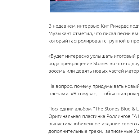
В недавнем интервью Кит Ричардс подт
Музыкант отметил, что писал песни 
который гастролировал с группой в пр
«Будет интересно услышать итоговый ре
рода превращение Stones во что-то др
восемь или девять новых частей матер
На вопрос, почему придумывать новый
плечами. «Это муза», — объяснил рокер.
Последний альбом "The Stones Blue & 
Оригинальная пластинка Роллингов "A B
выпустила юбилейное издание своего а
дополнительные треки, записанные Уо