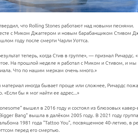
вердил, что Rolling Stones работают над новыми песнями.
вместе с Миком Джаггером и новым барабанщиком Стивом Д
ошлом году после смерти Чарли Уоттса.
зультат теперь, когда Стив в группе», — признал Ричардс. 
угое. На прошлой неделе я работал с Миком и Стивом, и м
иала. Что по нашим меркам очень много.»
 материал иногда бывает проще или сложнее, Ричардс пож
 «Если бы я мог найти ее адрес...»
Lonesome" вышел в 2016 году и состоял из блюзовых кавер-
igger Bang" вышла в далёком 2005 году. В 2021 году групп
льбома 1981 года "Tattoo You", посвященное 40-летию, в 
ттсом перед его смертью.