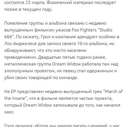
состоится 25 марта. Физический материал последует
позже в текущем году
.
Появление группы и альбома связано с недавно
выпущенным фильмом ужасов Foo Fighters "Studio
666". По сюжету, Грол и компания арендуют особняк в
Лос-Анджелесе для записи своего 10-го альбома, но
обнаруживают, что это место населено
привидениями. Двадцатью пятью годами ранее,
металлическая группа Dream Widow работала там над
злополучным проектом, их певец стал одержимым и
убил своих товарищей по команде.
На EP представлен недавно выпущенный трек "March of
the Insane", что в фильме является частью проекта,
который Dream Widow записывала до того, как начался
хаос.
Грол делился: «Когда мы начали писать сценарий, у нас