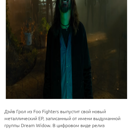
Дэйв Грол из Foo Fighters выпустит свой новый
металлический EP, записанный от имени выдуманной
группы Dream Widow. В цифровом виде релиз