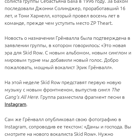
солиста группы Себастьяна Баха в 1996 году. За Бахом
последовали Джонни Солинджер, проработавший 16
лет, и Тони Харнелл, который провел восемь лет в
команде, прежде чем уступить место ZP Theart.
Новость о назначении Грёнвалла была подтверждена в
заявлении группы, в котором говорилось: «Это новая
эра для Skid Row. С новым альбомом, новым синглом и
мировым турне мы добавили новый голос. Добро
пожаловать, мощный вокалист Эрик Грёнвалл».
На этой неделе Skid Row представят первую новую
музыку с новым фронтменом, выпустив сингл
The
Gang's All Here.
Группа разместила фрагмент песни в
Instagram
.
Сам же Грёнвалл опубликовал свою фотографию в
Instagram, сопроводив ее текстом: «Дамы и господа. Вы
смотрите на нового вокалиста Skid Row». Нужно