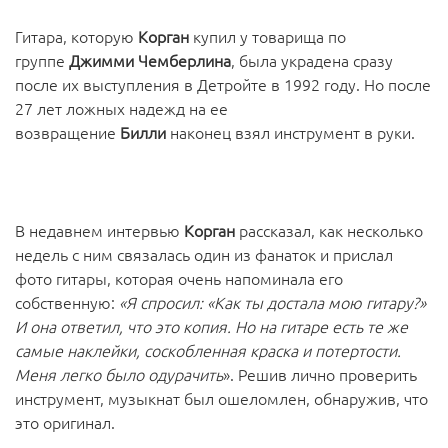
Гитара, которую
Корган
купил у товарища по
группе
Джимми Чемберлина
, была украдена сразу
после их выступления в Детройте в 1992 году. Но после
27 лет ложных надежд на ее
возвращение
Билли
наконец взял инструмент в руки.
В недавнем интервью
Корган
рассказал, как несколько
недель с ним связалась один из фанаток и прислал
фото гитары, которая очень напоминала его
собственную:
«Я спросил: «Как ты достала мою гитару?»
И она ответил, что это копия. Но на гитаре есть те же
самые наклейки, соскобленная краска и потертости.
Меня легко было одурачить
». Решив лично проверить
инструмент, музыкнат был ошеломлен, обнаружив, что
это оригинал.