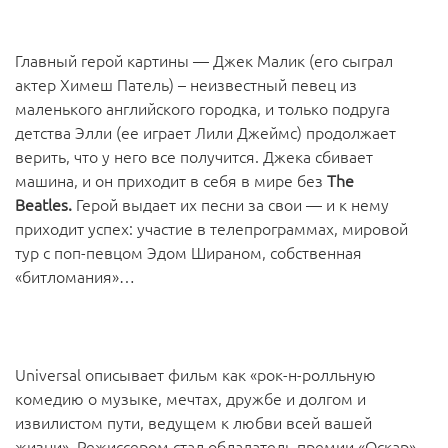
Главный герой картины — Джек Малик (его сыграл
актер Химеш Патель) – неизвестный певец из
маленького английского городка, и только подруга
детства Элли (ее играет Лили Джеймс) продолжает
верить, что у него все получится. Джека сбивает
машина, и он приходит в себя в мире без
The
Beatles.
Герой выдает их песни за свои — и к нему
приходит успех: участие в телепрограммах, мировой
тур с поп-певцом Эдом Шираном, собственная
«битломания»…
Universal описывает фильм как «рок-н-ролльную
комедию о музыке, мечтах, дружбе и долгом и
извилистом пути, ведущем к любви всей вашей
жизни». Режиссером стал обладатель премии «Оскар»