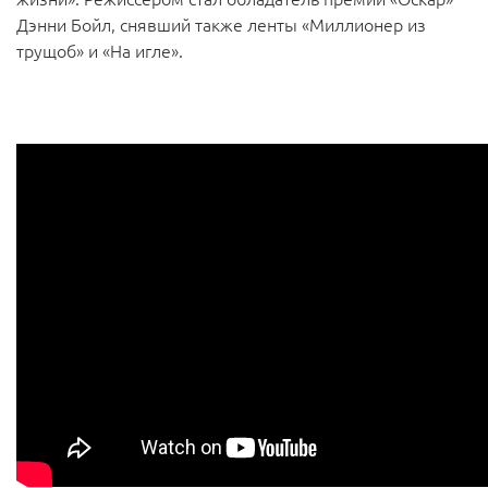
Дэнни Бойл, снявший также ленты «Миллионер из
трущоб» и «На игле».