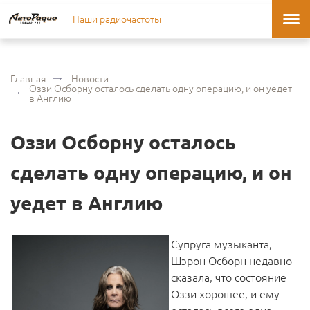
Наши радиочастоты
Главная
Новости
Оззи Осборну осталось сделать одну операцию, и он уедет
в Англию
Оззи Осборну осталось
сделать одну операцию, и он
уедет в Англию
Супруга музыканта,
Шэрон Осборн недавно
сказала, что состояние
Оззи хорошее, и ему