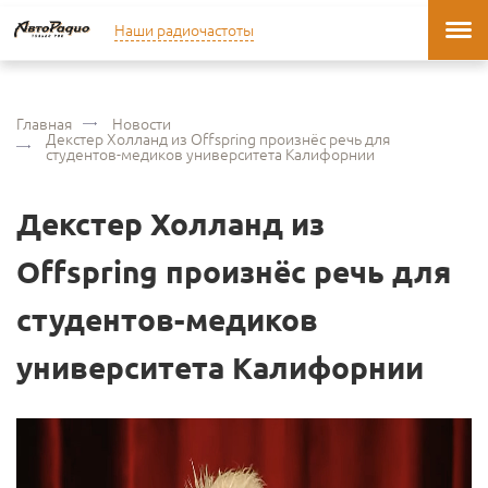
Наши радиочастоты
Главная
Новости
Декстер Холланд из Offspring произнёс речь для
студентов-медиков университета Калифорнии
Декстер Холланд из
Offspring произнёс речь для
студентов-медиков
университета Калифорнии