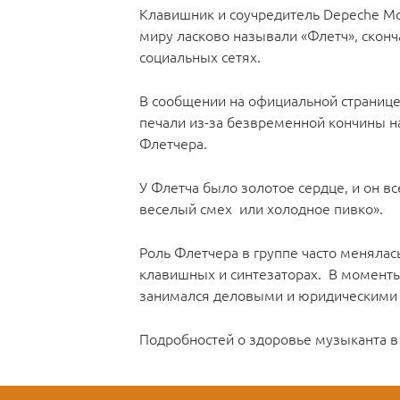
Клавишник и соучредитель Depeche Mod
миру ласково называли «Флетч», сконча
социальных сетях.
В сообщении на официальной странице
печали из-за безвременной кончины на
Флетчера.
У Флетча было золотое сердце, и он в
веселый смех или холодное пивко».
Роль Флетчера в группе часто менялас
клавишных и синтезаторах. В моменты
занимался деловыми и юридическими
Подробностей о здоровье музыканта в 