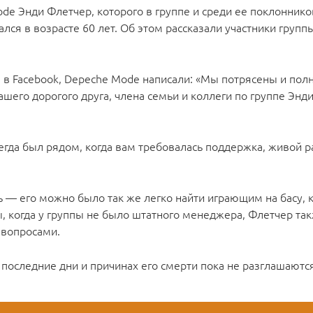
e Энди Флетчер, которого в группе и среди ее поклоннико
лся в возрасте 60 лет. Об этом рассказали участники групп
 в Facebook, Depeche Mode написали: «Мы потрясены и пол
шего дорогого друга, члена семьи и коллеги по группе Энд
сегда был рядом, когда вам требовалась поддержка, живой р
ь — его можно было так же легко найти играющим на басу, к
, когда у группы не было штатного менеджера, Флетчер так
 вопросами.
последние дни и причинах его смерти пока не разглашаются