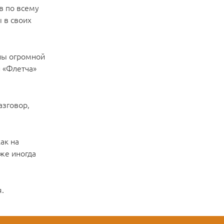
в по всему
ы в своих
ны огромной
и «Флетча»
азговор,
ак на
же иногда
.