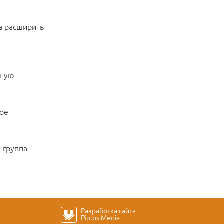
а расширить
рную
ное
к группа
Разработка сайта
Piplos Media