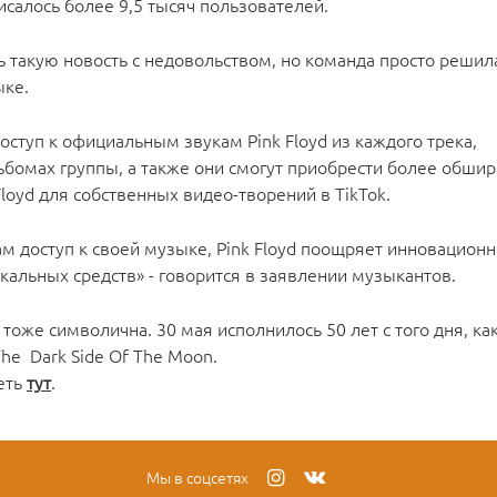
писалось более 9,5 тысяч пользователей.
ь такую новость с недовольством, но команда просто решил
ыке.
оступ к официальным звукам Pink Floyd из каждого трека,
ьбомах группы, а также они смогут приобрести более обши
loyd для собственных видео-творений в TikTok.
 доступ к своей музыке, Pink Floyd поощряет инновацион
кальных средств» - говорится в заявлении музыкантов.
 тоже символична. 30 мая исполнилось 50 лет с того дня, ка
he Dark Side Of The Moon.
еть
тут
.
Мы в соцсетях