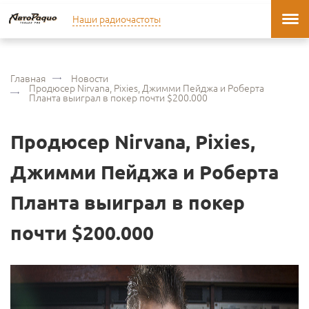
Наши радиочастоты
Главная
Новости
Продюсер Nirvana, Pixies, Джимми Пейджа и Роберта
Планта выиграл в покер почти $200.000
Продюсер Nirvana, Pixies,
Джимми Пейджа и Роберта
Планта выиграл в покер
почти $200.000