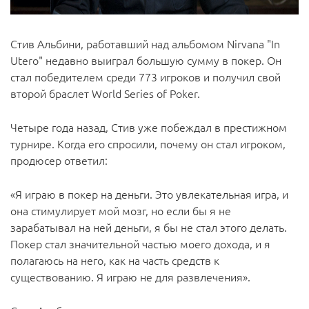
Стив Альбини, работавший над альбомом Nirvana "In
Utero" недавно выиграл большую сумму в покер. Он
стал победителем среди 773 игроков и получил свой
второй браслет World Series of Poker.
Четыре года назад, Стив уже побеждал в престижном
турнире. Когда его спросили, почему он стал игроком,
продюсер ответил:
«Я играю в покер на деньги. Это увлекательная игра, и
она стимулирует мой мозг, но если бы я не
зарабатывал на ней деньги, я бы не стал этого делать.
Покер стал значительной частью моего дохода, и я
полагаюсь на него, как на часть средств к
существованию. Я играю не для развлечения».