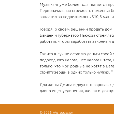
Музыкант уже более года пытается про
Первоначальная стоимость поместья бы
заплатил за недвижимость $10,8 млн и
Говоря о своем решении продать дом в
Байден и губернатор Ньюсом стремятся 
работать, чтобы заработать законный д
Так что я лучше оставлю деньги своей с
подоходного налога, нет налога штата, 
только, что мои родные не хотят в Вег
стриптизерши в одних только чулках. "
Для жены Джина и двух его взрослых 
давно ищет уединения, желая отдохнут
© 2026 «Авторадио»