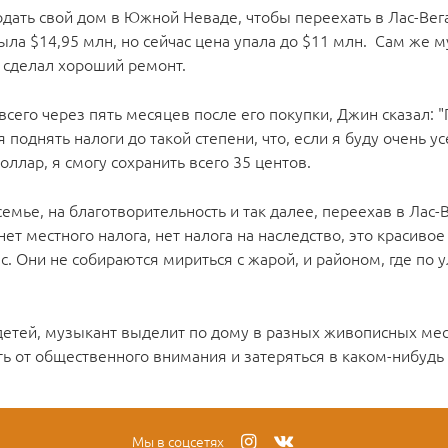
дать свой дом в Южной Неваде, чтобы переехать в Лас-Вега
ла $14,95 млн, но сейчас цена упала до $11 млн. Сам же 
 сделал хороший ремонт.
сего через пять месяцев после его покупки, Джин сказал: 
поднять налоги до такой степени, что, если я буду очень у
оллар, я смогу сохранить всего 35 центов.
емье, на благотворительность и так далее, переехав в Лас-В
нет местного налога, нет налога на наследство, это красиво
ас. Они не собираются мириться с жарой, и районом, где по 
детей, музыкант выделит по дому в разных живописных ме
ь от общественного внимания и затеряться в каком-нибудь 
Мы в соцсетях