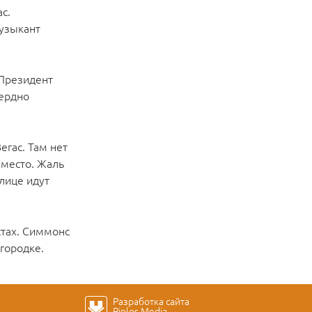
с.
музыкант
"Президент
сердно
егас. Там нет
е место. Жаль
улице идут
стах. Симмонс
городке.
Разработка сайта
Piplos Media