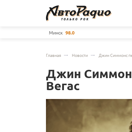
Минск
98.0
Главная
Новости
Джин Симмонс пе
Джин Симмонс
Вегас