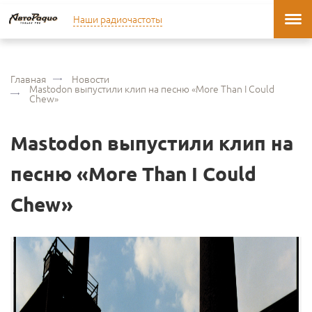
Наши радиочастоты
Главная
Новости
Mastodon выпустили клип на песню «More Than I Could
Chew»
Mastodon выпустили клип на
песню «More Than I Could
Chew»