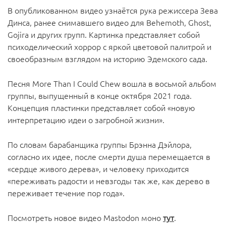
В опубликованном видео узнаётся рука режиссера Зева
Динса, ранее снимавшего видео для Behemoth, Ghost,
Gojira и других групп. Картинка представляет собой
психоделический хоррор с яркой цветовой палитрой и
своеобразным взглядом на историю Эдемского сада.
Песня More Than I Could Chew вошла в восьмой альбом
группы, выпущенный в конце октября 2021 года.
Концепция пластинки представляет собой «новую
интерпретацию идеи о загробной жизни».
По словам барабанщика группы Брэнна Дэйлора,
согласно их идее, после смерти душа перемещается в
«сердце живого дерева», и человеку приходится
«переживать радости и невзгоды так же, как дерево в
переживает течение пор года».
Посмотреть новое видео Mastodon моно
тут
.