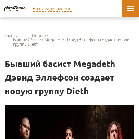
Наши радиочастоты
Главная
Новости
Бывший басист Megadeth Дэвид Эллефсон создает новую
группу Dieth
Бывший басист Megadeth
Дэвид Эллефсон создает
новую группу Dieth