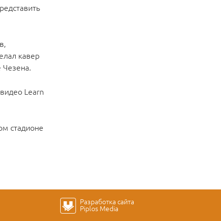
представить
в,
делал кавер
е Чезена.
 видео Learn
ком стадионе
Разработка сайта
Piplos Media