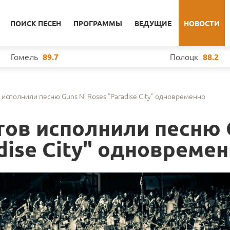
ПОИСК ПЕСЕН
ПРОГРАММЫ
ВЕДУЩИЕ
НОВОСТИ
Гомель
Полоцк
89.7
88.2
исполнили песню Guns N' Roses "Paradise City" одновременно
тов исполнили песню 
adise City" одновреме