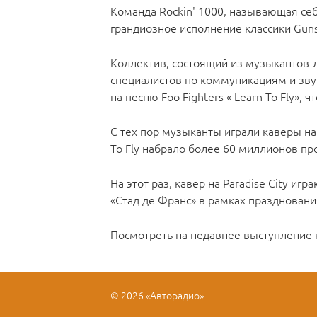
Команда Rockin' 1000, называющая себ
грандиозное исполнение классики Guns N
Коллектив, состоящий из музыкантов
специалистов по коммуникациям и звук
на песню Foo Fighters « Learn To Fly»,
С тех пор музыканты играли каверы на O
To Fly набрало более 60 миллионов пр
На этот раз, кавер на Paradise City и
«Стад де Франс» в рамках праздновани
Посмотреть на недавнее выступлени
© 2026 «Авторадио»