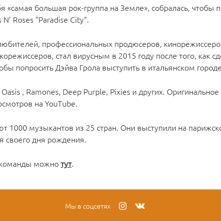
я «самая большая рок-группа на Земле», собралась, чтобы 
' Roses "Paradise City".
-любителей, профессиональных продюсеров, кинорежиссеро
орежиссеров, стал вирусным в 2015 году после того, как с
 чтобы попросить Дэйва Грола выступить в итальянском город
asis , Ramones, Deep Purple, Pixies и других. Оригинальное
осмотров на YouTube.
грают 1000 музыкантов из 25 стран. Они выступили на парижс
я своего дня рождения.
е команды можно
тут
.
Мы в соцсетях