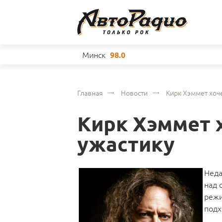
Минск
98.0
Главная
Новости
Кирк Хэммет хоче
Кирк Хэммет 
ужастику
Неда
над 
режи
подх