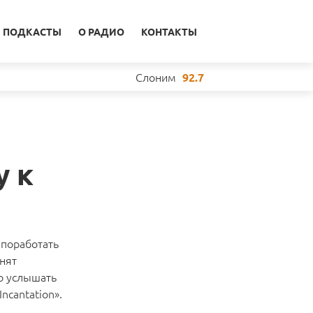
ПОДКАСТЫ
О РАДИО
КОНТАКТЫ
Слоним
92.7
у к
 поработать
онят
о услышать
ncantation».