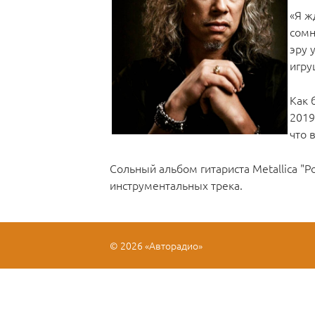
«Я ж
сомн
эру 
игру
Как 
2019
что 
Сольный альбом гитариста Metallica "P
инструментальных трека.
© 2026 «Авторадио»