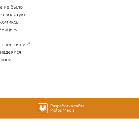
да не было
рую золотую
 комиксы,
аницы».
лнцестояние"
 надеялся,
льное.
Разработка сайта
Piplos Media