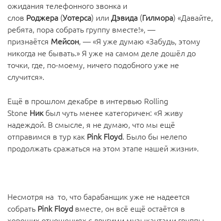
ожидания телефонного звонка и
слов
Роджера
(
Уотерса
) или
Дэвида
(
Гилмора
) «Давайте,
ребята, пора собрать группу вместе!», —
признаётся
Мейсон
, — «Я уже думаю «Забудь, этому
никогда не бывать.» Я уже на самом деле дошёл до
точки, где, по-моему, ничего подобного уже не
случится».
Ещё в прошлом декабре в интервью Rolling
Stone
Ник
был чуть менее категоричен: «Я живу
надеждой. В смысле, я не думаю, что мы ещё
отправимся в тур как
Pink Floyd
. Было бы нелепо
продолжать сражаться на этом этапе нашей жизни».
Несмотря на то, что барабанщик уже не надеется
собрать
Pink Floyd
вместе, он всё ещё остаётся в
хороших отношениях с другими музыкантами группы.