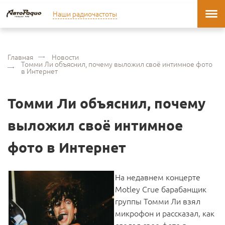
Наши радиочастоты
Главная
Новости
Томми Ли объяснил, почему выложил своё интимное фото
в Интернет
Томми Ли объяснил, почему
выложил своё интимное
фото в Интернет
На недавнем концерте
Motley Crue барабанщик
группы Томми Ли взял
микрофон и рассказал, как