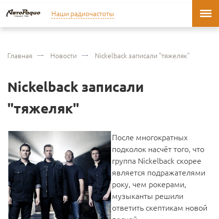
Наши радиочастоты
Главная
Новости
Nickelback записали "тяжеляк"
Nickelback записали
"тяжеляк"
После многократных
подколок насчёт того, что
группа Nickelback скорее
является подражателями
року, чем рокерами,
музыканты решили
ответить скептикам новой