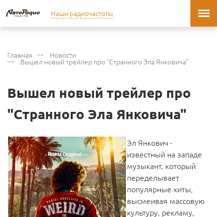
Наши радиочастоты
Главная
Новости
Вышел новый трейлер про "Странного Эла Янковича"
Вышел новый трейлер про
"Странного Эла Янковича"
Эл Янкович -
известный на западе
музыкант, который
переделывает
популярные хиты,
высмеивая массовую
культуру, рекламу,