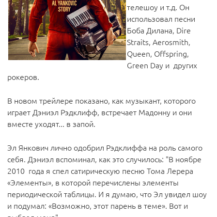
телешоу и т.д. Он
использовал песни
Боба Дилана, Dire
Straits, Aerosmith,
Queen, Offspring,
Green Day и других
рокеров.
В новом трейлере показано, как музыкант, которого
играет Дэниэл Рэдклифф, встречает Мадонну и они
вместе уходят... в запой.
Эл Янкович лично одобрил Рэдклиффа на роль самого
себя. Дэниэл вспоминал, как это случилось: "В ноябре
2010 года я спел сатирическую песню Тома Лерера
«Элементы», в которой перечислены элементы
периодической таблицы. И я думаю, что Эл увидел шоу
и подумал: «Возможно, этот парень в теме». Вот и