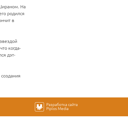
Шираном. На
его родился
ончит в
 звездой
что когда-
ся дэт-
 создания
Разработка сайта
Piplos Media