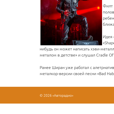
Филт 
полов
ребен
ближа
Идея 
«Shap
нибудь он может написать хэви-металл
металом в детстве» и слушал Cradle Of Fi
Ранее Ширан уже работал с алетрнатив
металкор-версии своей песни «Bad Habi
© 2026 «Авторадио»