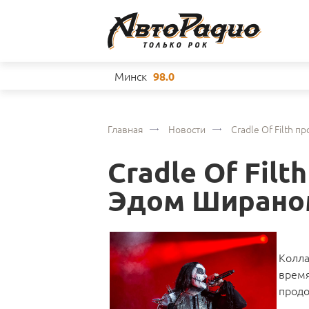
Минск
98.0
Главная
Новости
Cradle Of Filth 
Cradle Of Fil
Эдом Ширано
Колла
время
продо