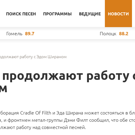
ПОИСК ПЕСЕН
ПРОГРАММЫ
ВЕДУЩИЕ
НОВОСТИ
Гомель
Полоцк
89.7
88.2
продолжают работу с Эдом Шираном
th продолжают работу 
м
борация Cradle Of Filth и Эда Ширана может состояться в 
, и фронтмен метал-группы Дэни Филт сообщил, что обе с
лжают работу над совместной песней.