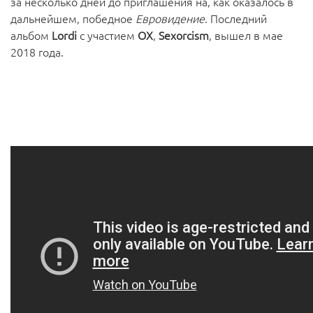
за несколько дней до приглашения на, как оказалось в
дальнейшем, победное
Евровидение
. Последний
альбом
Lordi
с участием
OX
,
Sexorcism
, вышел в мае
2018 года.