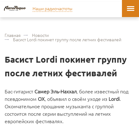
Наши радиочастоты
Главная
Новости
Басист Lordi покинет группу после летних фестивалей
Басист Lordi покинет группу
после летних фестивалей
Бас-гитарист
Самер Эль-Наххал
, более известный под
псевдонимом
OX
, объявил о своём уходе из
Lordi
.
Окончательное прощание музыканта с группой
состоится после серии выступлений на летних
европейских фестивалях.