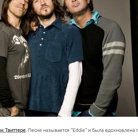
ём Твиттере
. Песня называется "Eddie" и была вдохновлена 