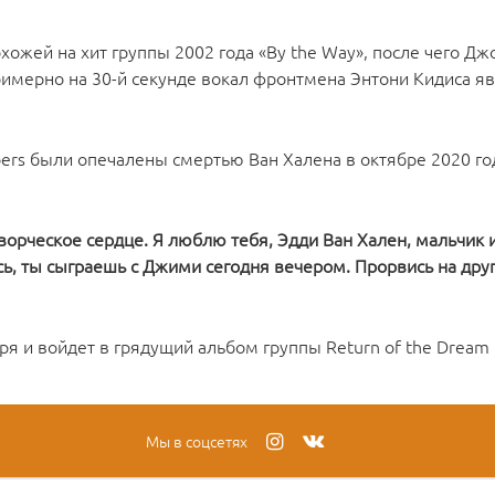
охожей на хит группы 2002 года «By the Way», после чего Д
римерно на 30-й секунде вокал фронтмена Энтони Кидиса я
pers были опечалены смертью Ван Халена в октябре 2020 год
творческое сердце. Я люблю тебя, Эдди Ван Хален, мальчик 
ь, ты сыграешь с Джими сегодня вечером. Прорвись на друг
ря и войдет в грядущий альбом группы Return of the Dream 
Мы в соцсетях