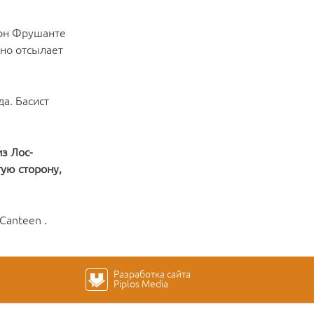
жон Фрушанте
вно отсылает
а. Басист
из Лос-
ую сторону,
Canteen .
Разработка сайта
Piplos Media