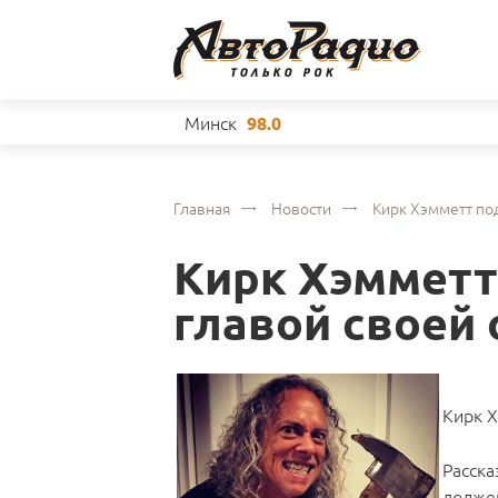
Минск
98.0
Главная
Новости
Кирк Хэмметт по
Кирк Хэмметт
главой своей
Кирк Х
Расска
должен