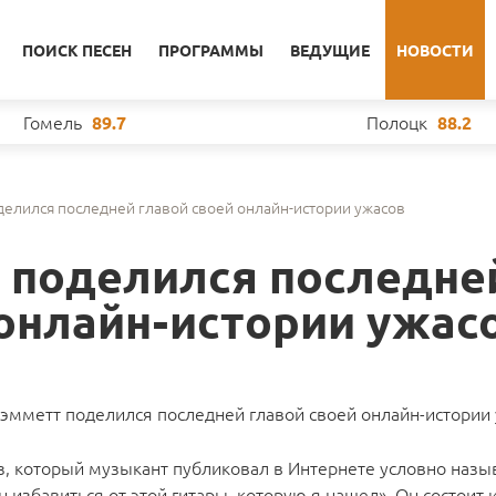
ПОИСК ПЕСЕН
ПРОГРАММЫ
ВЕДУЩИЕ
НОВОСТИ
Гомель
Полоцк
89.7
88.2
делился последней главой своей онлайн-истории ужасов
 поделился последне
 онлайн-истории ужас
эмметт поделился последней главой своей онлайн-истории
з, который музыкант публиковал в Интернете условно назы
 избавиться от этой гитары, которую я нашел». Он состоит и