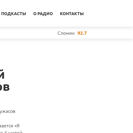
ПОДКАСТЫ
О РАДИО
КОНТАКТЫ
Слоним
92.7
й
ов
 ужасов
вается «Я
з 4 частей.