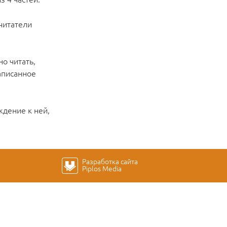
 читатели
о читать,
аписанное
ждение к ней,
Разработка сайта
Piplos Media