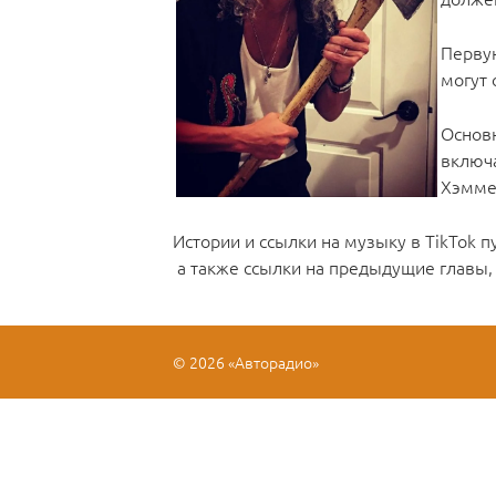
Первую
могут 
Основн
включ
Хэмме
Истории и ссылки на музыку в TikTok п
а также ссылки на предыдущие главы
© 2026 «Авторадио»