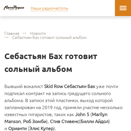
Наши радиочастоты
Главная
Новости
Себастьян Бах готовит сольный альбом
Себастьян Бах готовит
сольный альбом
Бывший вокалист
Skid Row Себастьян Бах
уже почти
подписал контракт на запись грядущего сольного
альбома. В записи этой пластинки, выход которой
запланирован на 2019 год, приняли участие несколько
известных гитаристов, таких как
John 5
(
Marilyn
Manson
,
Роб Зомби
),
Стив Стивенс
(
Билли Айдол
)
и
Орианти
(
Элис Купер
).