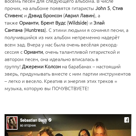
восемь песен для следующего альбома. В числе
прочих, на альбоме появятся гитаристы
John 5
,
Стив
Стивенс
и
Дэвид Бронсон
(
Аврил Лавин
), а
также
Орианти
,
Брент Вудс
(
Wildside
) и
Элай
Сантана
(
Huntress
). С этими людьми я сочинял песни, а
получившийся из них альбом непременно надерёт
всем зад. Вчера у нас была очень весёлая рекорд-
сессия с
Орианти
, очень талантливой гитаристкой и
автором песен, она идеально вписалась в
группу!
Джереми Колсон
на барабанах – настоящий
зверь, придумывать вместе с ним партии инструментов
– легко и весело. Креатив и энергия этих треков =
музыка, которую вы ПОЧУВСТВУЕТЕ!