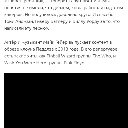
«Привет, ребятки», — говорит клоун. «Вот и я. Мы
понятия не имели, что делаем, когда работали над этим
кавером. Но получилось довольно круто. И спасибо
Тони Айомми, Гизеру Батлеру и Биллу Уорду за то, что
написали эту песню».
Актёр и музыкант Майк Гейер выпускает контент в
образе клоуна Паддлза с 2013 года. В его репертуаре
есть такие хиты как Pinball Wizard группы The Who, и
Wish You Were Here группы Pink Floyd.