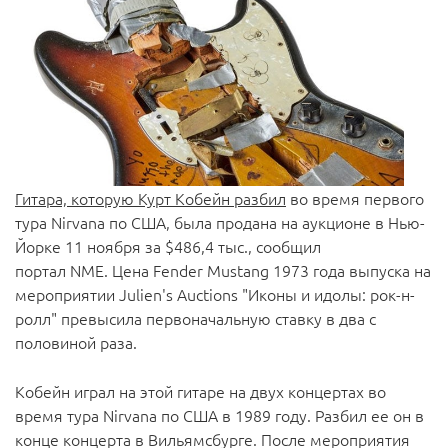
Гитара, которую Курт Кобейн разбил
во время первого
тура Nirvana по США, была продана на аукционе в Нью-
Йорке 11 ноября за $486,4 тыс., сообщил
портал
NME
. Цена Fender Mustang 1973 года выпуска на
мероприятии Julien's Auctions "Иконы и идолы: рок-н-
ролл" превысила первоначальную ставку в два с
половиной раза.
Кобейн играл на этой гитаре на двух концертах во
время тура Nirvana по США в 1989 году. Разбил ее он в
конце концерта в Вильямсбурге. После мероприятия