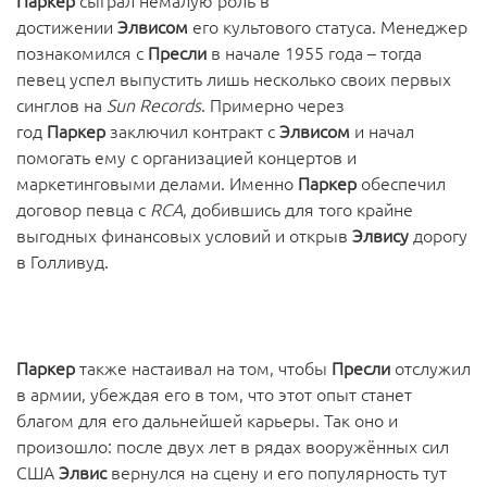
Паркер
сыграл немалую роль в
достижении
Элвисом
его культового статуса. Менеджер
познакомился с
Пресли
в начале 1955 года – тогда
певец успел выпустить лишь несколько своих первых
синглов на
Sun
Records
. Примерно через
год
Паркер
заключил контракт с
Элвисом
и начал
помогать ему с организацией концертов и
маркетинговыми делами. Именно
Паркер
обеспечил
договор певца с
RCA
, добившись для того крайне
выгодных финансовых условий и открыв
Элвису
дорогу
в Голливуд.
Паркер
также настаивал на том, чтобы
Пресли
отслужил
в армии, убеждая его в том, что этот опыт станет
благом для его дальнейшей карьеры. Так оно и
произошло: после двух лет в рядах вооружённых сил
США
Элвис
вернулся на сцену и его популярность тут