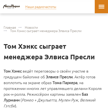
Наши радиочастоты
Главная
Новости
Том Хэнкс сыграет менеджера Элвиса Пресли
Том Хэнкс сыграет
менеджера Элвиса Пресли
Том Хэнкс
ведёт переговоры о своём участие в
грядущем байопике об
Элвисе Пресли
. Актёр готов
воплотить на экране образ
Тома Паркера
, на
протяжении многих лет управлявшего делами Короля
рок-н-ролла. Режиссёром картины заявлен
Баз
Лурманн
(
Ромео + Джульетта
,
Мулен Руж
,
Великий
Гэтсби
).