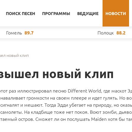
ПОИСК ПЕСЕН
ПРОГРАММЫ
ВЕДУЩИЕ
НОВОСТИ
Гомель
Полоцк
89.7
88.2
шел новый клип
n вышел новый клип
от раз иллюстрировал песню Different World, где маскот Э
аваливает громкости на своем плеере и идет гулять. Но вок
 сигналят и мешают. Тогда Эдди убегает на природу, но оказ
т самолеты. На кладбище тоже нет покоя. Воют зомби, дьяво
итаемый остров. Сможет ли он послушать Maiden хотя бы т