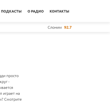
ПОДКАСТЫ
О РАДИО
КОНТАКТЫ
Слоним
92.7
дди просто
руг -
ывается
л играет на
ам? Смотрите