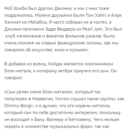
Роб Зомби был другом Джонни, и мы с ним тоже
подружились. Моими друзьями были Том Уэйтс и Кирк
Хэммет из Metallica. Я часто собирал их в гостях, а
Джонни пригласил Эдди Веддера из Pearl Jam. Это был
клуб меломанов и фанатов фильмов ужасов. Было
очень похоже на старые французские салоны, где мы
говорили об искусстве, кино и музыке».
В добавок ко всему, Кейдж является поклонником
блэк-метала, к которому актёра приучил его сын. Он
говорил:
«Сын увлек меня блэк-металом, который так
популярен в Норвегии. Уэстон слушал такие группы, как
Dimmu Borgir, и я думаю, что это корень металла,
который сам по себе достаточно интересен, поскольку
он восходит к Баху, Вагнеру и Бетховену. Чего нельзя
сказать о множестве музыкальных форм, так как