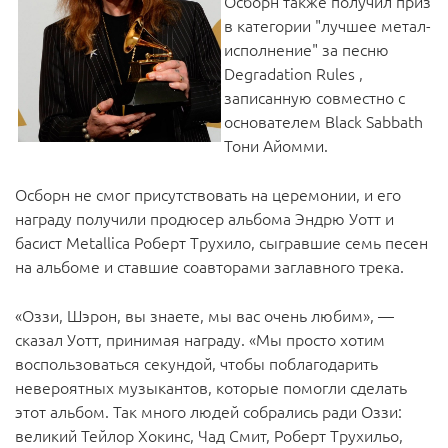
Осборн также получил приз
в категории "лучшее метал-
исполнение" за песню
Degradation Rules ,
записанную совместно с
основателем Black Sabbath
Тони Айомми.
Осборн не смог присутствовать на церемонии, и его
награду получили продюсер альбома Эндрю Уотт и
басист Metallica Роберт Трухило, сыгравшие семь песен
на альбоме и ставшие соавторами заглавного трека.
«Оззи, Шэрон, вы знаете, мы вас очень любим», —
сказал Уотт, принимая награду. «Мы просто хотим
воспользоваться секундой, чтобы поблагодарить
невероятных музыкантов, которые помогли сделать
этот альбом. Так много людей собрались ради Оззи:
великий Тейлор Хокинс, Чад Смит, Роберт Трухильо,