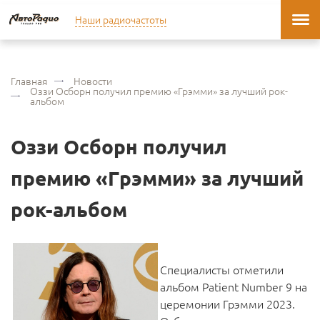
Наши радиочастоты
Главная
Новости
Оззи Осборн получил премию «Грэмми» за лучший рок-
альбом
Оззи Осборн получил
премию «Грэмми» за лучший
рок-альбом
Специалисты отметили
альбом Patient Number 9 на
церемонии Грэмми 2023.