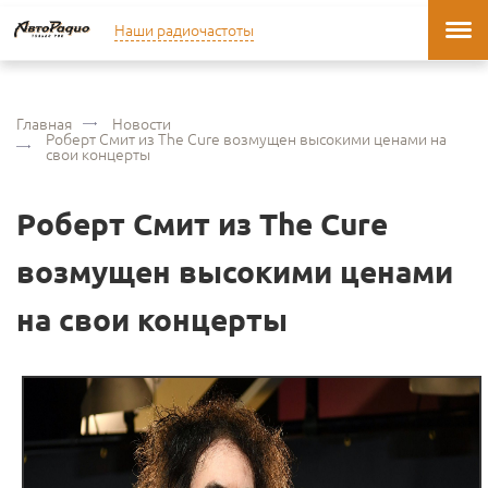
Наши радиочастоты
Главная
Новости
Роберт Смит из The Cure возмущен высокими ценами на
свои концерты
Роберт Смит из The Cure
возмущен высокими ценами
на свои концерты