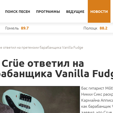
ПОИСК ПЕСЕН
ПРОГРАММЫ
ВЕДУЩИЕ
НОВОСТИ
Гомель
Полоцк
89.7
88.2
üe ответил на претензии барабанщика Vanilla Fudge
 Crüe ответил на
абанщика Vanilla Fud
Бас гитарист Möt
Никки Сикс раск
Кармайна Апписа
как барабанщик V
заявил, что Crue