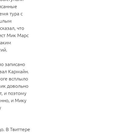
исанные
емя тура с
ошлым
сказал, что
ист Мик Марс
таким
ий.
ло записано
азал Кармайн.
тоге всплыло
Мик довольно
т, и поэтому
анно, и Мику
у
о. В Твиттере