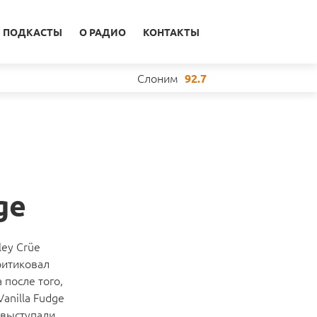
ПОДКАСТЫ
О РАДИО
КОНТАКТЫ
Слоним
92.7
ge
ley Crüe
ритиковал
 после того,
anilla Fudge
 выступали