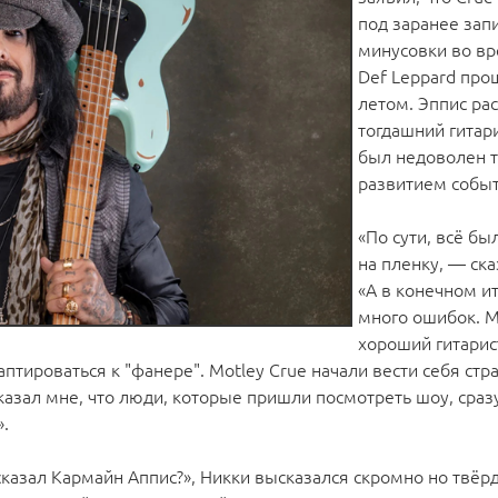
под заранее зап
минусовки во вр
Def Leppard пр
летом. Эппис рас
тогдашний гитар
был недоволен 
развитием событ
«По сути, всё бы
на пленку, — ск
«А в конечном и
много ошибок. 
хороший гитарис
аптироваться к "фанере". Motley Crue начали вести себя стр
сказал мне, что люди, которые пришли посмотреть шоу, сраз
.
 сказал Кармайн Аппис?», Никки высказался скромно но твёрд