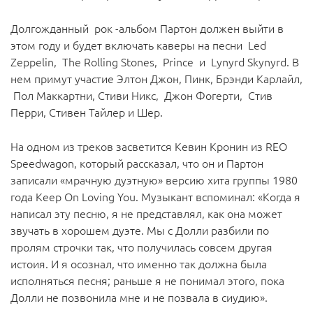
Долгожданный рок -альбом Партон должен выйти в
этом году и будет включать каверы на песни Led
Zeppelin, The Rolling Stones, Prince и Lynyrd Skynyrd. В
нем примут участие Элтон Джон, Пинк, Брэнди Карлайл,
Пол Маккартни, Стиви Никс, Джон Фогерти, Стив
Перри, Стивен Тайлер и Шер.
На одном из треков засветится Кевин Кронин из REO
Speedwagon, который рассказал, что он и Партон
записали «мрачную дуэтную» версию хита группы 1980
года Keep On Loving You. Музыкант вспоминал: «Когда я
написал эту песню, я не представлял, как она может
звучать в хорошем дуэте. Мы с Долли разбили по
пролям строчки так, что получилась совсем другая
истоия. И я осознал, что именно так должна была
исполняться песня; раньше я не понимал этого, пока
Долли не позвонила мне и не позвала в сиудию».