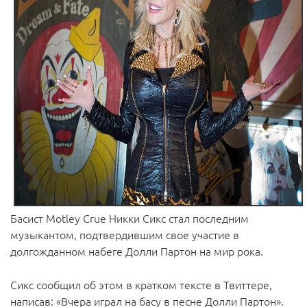
Басист Motley Crue Никки Сикс стал последним
музыкантом, подтвердившим свое участие в
долгожданном набеге Долли Партон на мир рока.
Сикс сообщил об этом в кратком тексте в Твиттере,
написав: «Вчера играл на басу в песне Долли Партон».