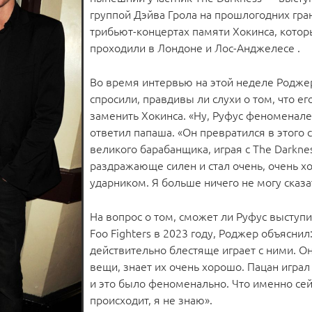
группой Дэйва Грола на прошлогодних гр
трибьют-концертах памяти Хокинса, кото
проходили в Лондоне и Лос-Анджелесе .
Во время интервью на этой неделе Родже
спросили, правдивы ли слухи о том, что е
заменить Хокинса. «Ну, Руфус феноменале
ответил папаша. «Он превратился в этого 
великого барабанщика, играя с The Darkne
раздражающе силен и стал очень, очень 
ударником. Я больше ничего не могу сказа
На вопрос о том, сможет ли Руфус выступи
Foo Fighters в 2023 году, Роджер объяснил:
действительно блестяще играет с ними. Он
вещи, знает их очень хорошо. Пацан играл 
и это было феноменально. Что именно сей
происходит, я не знаю».