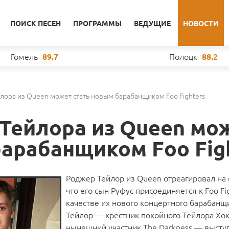
ПОИСК ПЕСЕН
ПРОГРАММЫ
ВЕДУЩИЕ
НОВОСТИ
Гомель
Полоцк
89.7
88.2
лора из Queen может стать новым барабанщиком Foo Fighters
Тейлора из Queen мо
барабанщиком Foo Fig
Роджер Тейлор из Queen отреагировал на 
что его сын Руфус присоединяется к Foo Fi
качестве их нового концертного барабанщ
Тейлор — крестник покойного Тейлора Хок
нынешний участник The Darkness — выступ