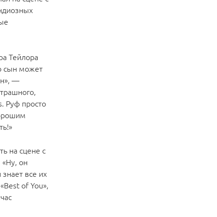
андиозных
рые
ра Тейлора
го сын может
н», —
страшного,
s. Руф просто
хорошим
ть!»
ть на сцене с
 «Ну, он
 знает все их
«Best of You»,
час