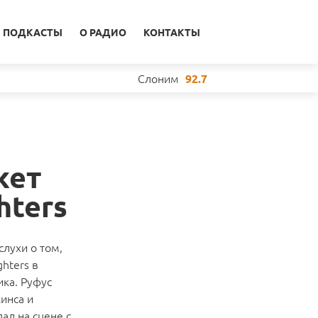
ПОДКАСТЫ
О РАДИО
КОНТАКТЫ
Слоним
92.7
жет
hters
слухи о том,
ghters в
ика. Руфус
инса и
ал на сцене с