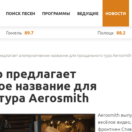
ПОИСК ПЕСЕН
ПРОГРАММЫ
ВЕДУЩИЕ
НОВОСТИ
Гомель
Полоцк
89.7
88.2
редлагает альтернативное название для прощального тура Aerosmith
р предлагает
ое название для
тура Aerosmith
Aerosmith выпу
весёлое видео,
фронтмен Стив