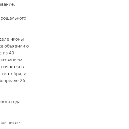
звание,
прощального
деле иконы
ка объявили о
 из 40
 названием
 начнется в
сентября, и
Монреале 26
вого года.
том числе