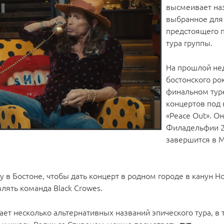
высмеивает на
выбранное для
предстоящего 
тура группы.
На прошлой не
бостонского ро
финальном туре
концертов под
«Peace Out». Он
Филадельфии 2 
завершится в 
у в Бостоне, чтобы дать концерт в родном городе в канун Но
лять команда Black Crowes.
ет несколько альтернативных названий эпического тура, в 