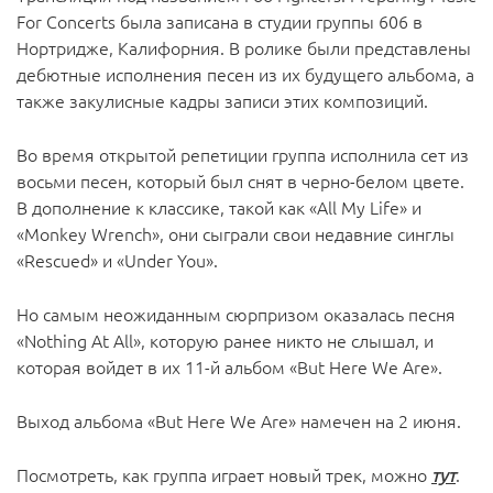
For Concerts была записана в студии группы 606 в
Нортридже, Калифорния. В ролике были представлены
дебютные исполнения песен из их будущего альбома, а
также закулисные кадры записи этих композиций.
Во время открытой репетиции группа исполнила сет из
восьми песен, который был снят в черно-белом цвете.
В дополнение к классике, такой как «All My Life» и
«Monkey Wrench», они сыграли свои недавние синглы
«Rescued» и «Under You».
Но самым неожиданным сюрпризом оказалась песня
«Nothing At All», которую ранее никто не слышал, и
которая войдет в их 11-й альбом «But Here We Are».
Выход альбома «But Here We Are» намечен на 2 июня.
Посмотреть, как группа играет новый трек, можно
тут
.