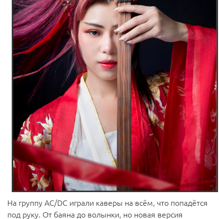
На группу AC/DC играли каверы на всём, что попадётся
под руку. От баяна до волынки, но новая версия