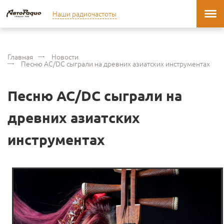
Наши радиочастоты
Главная
Новости
Песню AC/DC сыграли на древних азиатских инструментах
Песню AC/DC сыграли на
древних азиатских
инструментах